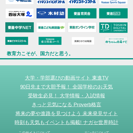
教育力こそが、国力だと思う。
大学・学部選びの動画サイト 東進TV
90日先まで大胆予報！ 全国学校のお天気
受験生必見！ 大学情報・入試情報
きっと元気になる Proverb格言
将来の夢や進路を見つけよう 未来発見サイト
時刻も天気もイベントも掲載! ナガセ世界時計
このサイトについて
リンクについて