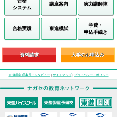
合格
講座案内
実力講師陣
システム
学費・
合格実績
東進模試
申込手続き
資料請求
入学のお申込み
永瀬昭幸 理事長インタビュー
|
サイトマップ
|
プライバシー・ポリシー