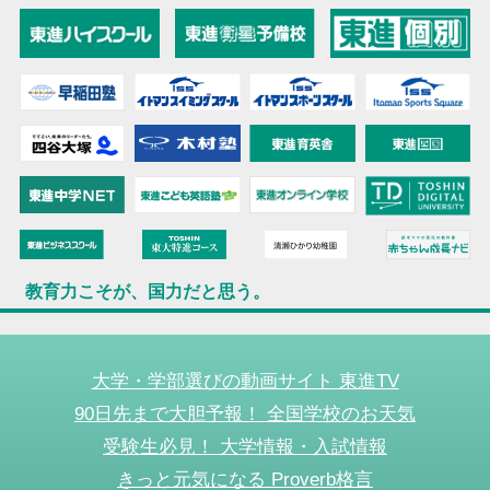
教育力こそが、国力だと思う。
大学・学部選びの動画サイト 東進TV
90日先まで大胆予報！ 全国学校のお天気
受験生必見！ 大学情報・入試情報
きっと元気になる Proverb格言