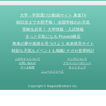
大学・学部選びの動画サイト 東進TV
90日先まで大胆予報！ 全国学校のお天気
受験生必見！ 大学情報・入試情報
きっと元気になる Proverb格言
将来の夢や進路を見つけよう 未来発見サイト
時刻も天気もイベントも掲載! ナガセ世界時計
このサイトについて
リンクについて
お問い合わせ
プライバシーポリシー
データ利用
サイトマップ
ニュースリリース
Copyright © NagaseBrothers Inc.