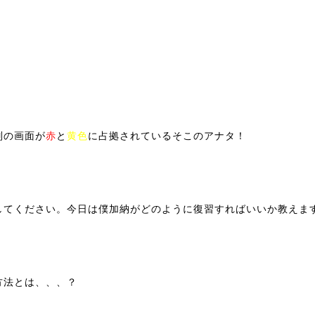
別の画面が
赤
と
黄色
に占拠されているそこのアナタ！
してください。今日は僕加納がどのように復習すればいいか教え
方法とは、、、？