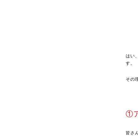
はい
す。
その
①
皆さ