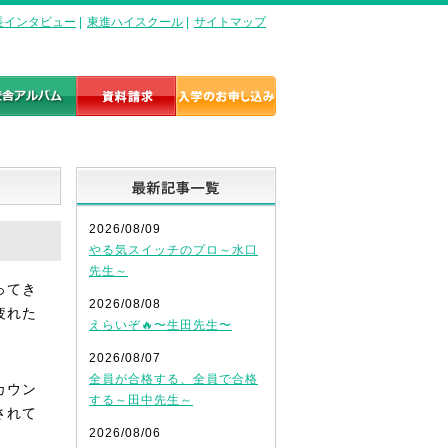
長インタビュー
|
東進ハイスクール
|
サイトマップ
最新記事一覧
2026/08/09
やる気スイッチのプロ～水口
先生～
ってき
2026/08/08
疲れた
えらいぞ🔥〜生田先生〜
2026/08/07
全員が合格する、全員で合格
カウン
する～田中先生～
されて
2026/08/06