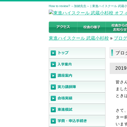
How to review? ～加納先生～ | 東進ハイスクー
東進ハイスクール 武蔵小杉校
»
ブロ
ブロ
201
皆さ
まし
とき
さて
ター
いま