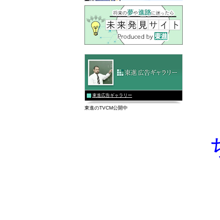
東進広告ギャラリー
東進のTVCM公開中