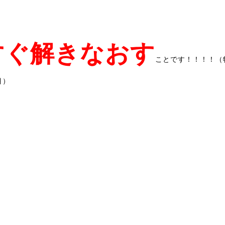
すぐ解きなおす
ことです！！！！（
目）