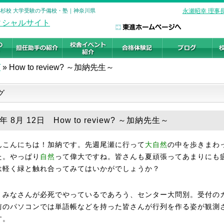
ル 武蔵小杉校 大学受験の予備校・塾｜神奈川県
永瀬昭幸 理事
グ
»
How to review? ～加納先生～
グ
9年 8月 12日 How to review? ～加納先生～
んこんにちは！加納です。先週尾瀬に行って
大自然
の中を歩きまわ
た。やっぱり
自然
って偉大ですね。皆さんも夏頑張ってあまりにも
は軽く緑と触れ合ってみてはいかがでしょうか？
、みなさんが必死でやっているであろう、センター大問別。受付の
前のパソコンでは単語帳などを持った皆さんが行列を作る姿が観測
す。