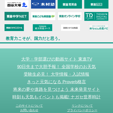
教育力こそが、国力だと思う。
大学・学部選びの動画サイト 東進TV
90日先まで大胆予報！ 全国学校のお天気
受験生必見！ 大学情報・入試情報
きっと元気になる Proverb格言
将来の夢や進路を見つけよう 未来発見サイト
時刻も天気もイベントも掲載! ナガセ世界時計
このサイトについて
リンクについて
お問い合わせ
プライバシーポリシー