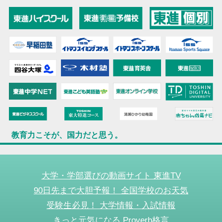
教育力こそが、国力だと思う。
大学・学部選びの動画サイト 東進TV
90日先まで大胆予報！ 全国学校のお天気
受験生必見！ 大学情報・入試情報
きっと元気になる Proverb格言