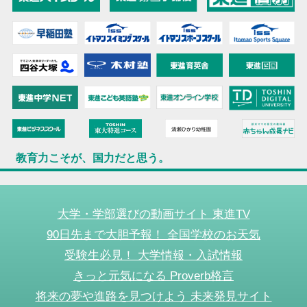
教育力こそが、国力だと思う。
大学・学部選びの動画サイト 東進TV
90日先まで大胆予報！ 全国学校のお天気
受験生必見！ 大学情報・入試情報
きっと元気になる Proverb格言
将来の夢や進路を見つけよう 未来発見サイト