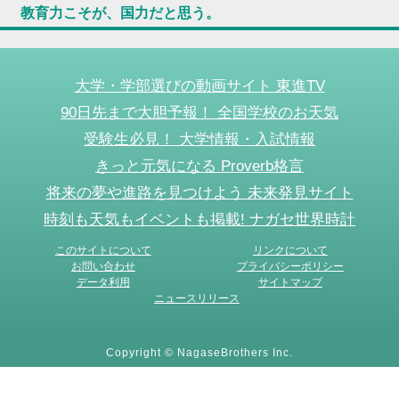
教育力こそが、国力だと思う。
大学・学部選びの動画サイト 東進TV
90日先まで大胆予報！ 全国学校のお天気
受験生必見！ 大学情報・入試情報
きっと元気になる Proverb格言
将来の夢や進路を見つけよう 未来発見サイト
時刻も天気もイベントも掲載! ナガセ世界時計
このサイトについて
リンクについて
お問い合わせ
プライバシーポリシー
データ利用
サイトマップ
ニュースリリース
Copyright © NagaseBrothers Inc.