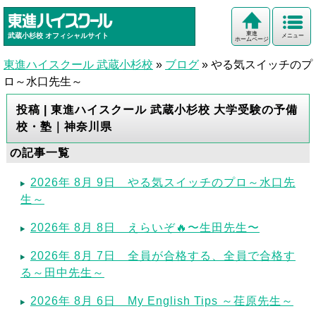
東進
武蔵小杉校
オフィシャルサイト
メニュー
ホームページ
東進ハイスクール 武蔵小杉校
»
ブログ
»
やる気スイッチのプ
ロ～水口先生～
投稿 | 東進ハイスクール 武蔵小杉校 大学受験の予備
校・塾｜神奈川県
の記事一覧
2026年 8月 9日 やる気スイッチのプロ～水口先
生～
2026年 8月 8日 えらいぞ🔥〜生田先生〜
2026年 8月 7日 全員が合格する、全員で合格す
る～田中先生～
2026年 8月 6日 My English Tips ～荏原先生～