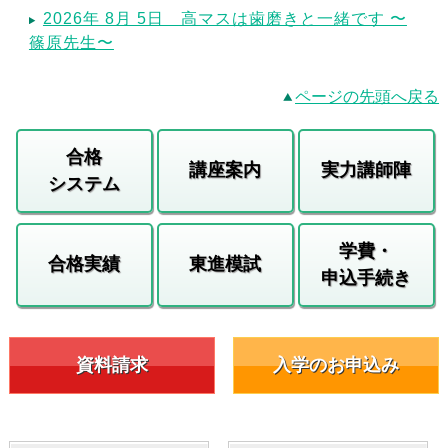
2026年 8月 5日 高マスは歯磨きと一緒です 〜
篠原先生〜
ページの先頭へ戻る
合格
講座案内
実力講師陣
システム
学費・
合格実績
東進模試
申込手続き
資料請求
入学のお申込み