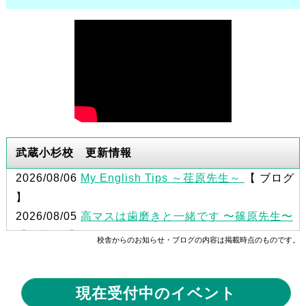
武蔵小杉校 更新情報
2026/08/06
My English Tips ～荏原先生～
【 ブログ
】
2026/08/05
高マスは歯磨きと一緒です 〜篠原先生〜
【 ブログ 】
校舎からのお知らせ・ブログの内容は掲載時点のものです。
2026/08/04
頑張ろう、夏 ～三浦先生～
【 ブログ
】
現在受付中のイベント
2026/08/03
朝、朝、朝！ ～川上先生～
【 ブログ