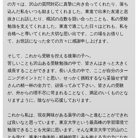
の方々は、沢山の質問対応に真摯に向き合ってくれたり、落ち
込んだ私をいつも励ましてくれました。東進で出来た友達と息
抜きにお話したり、模試の点数を競い合ったことも、私の受験
勉強を支えてくれました。東進で過ごした日々はどれも、私を
合格へと導いてくれた大切な思い出です。この場をお借りし
て、お世話になった全ての方々に感謝申し上げます。
そして、これから受験を控える後輩の子へ。
苦しいことも沢山ある受験勉強の中で、皆さんはきっと大きく
成長することができます。長い人生の中で、ここが自分のター
ニングポイントだ！と思い、せっかく挑戦するなら妥協せず皆
さんの精一杯の全力で、頑張ってみて下さい。皆さんの受験
が、外からの理不尽に苛まれることなく、満足のいくものとな
りますように。陰ながら応援しております。
これから私は、現在興味がある薬学の道へと進むことができれ
ば良いなと思っています。東京大学という最高峰の学習環境で
勉強できることを光栄に思います。そんな東京大学で沢山のこ
とを学び、将来は身体的・精神的苦しみを抱える方の力になれ