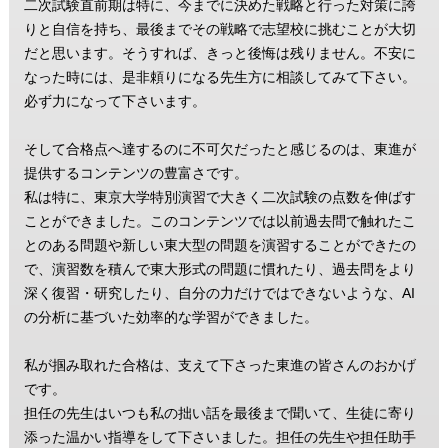
二次試験直前期は特に、今までに決めた戦略と行った対策に誇
りと自信を持ち、最後までその戦略で志望校に挑むことが大切
だと思います。そうすれば、きっと後悔は残りません。不安に
なった時には、是非頼りになる先生方に相談してみて下さい。
必ず力になって下さいます。
そして合格点へ達するのに不可欠だったと感じるのは、東進が
提供するコンテンツの豊富さです。
私は特に、東京大学特別演習で大きく二次試験の点数を伸ばす
ことができました。このコンテンツでは以前過去問で触れたこ
とのある問題や新しい東大型の問題を演習することができたの
で、演習数を積んで東大形式の問題に慣れたり、過去問をより
深く復習・研究したり、自分の力だけではできないような、AI
の分析に基づいた効率的な学習ができました。
私が掴み取れた合格は、支えて下さった東進の皆さんのおかげ
です。
担任の先生はいつも私の拙い話を最後まで聞いて、生徒に寄り
添った温かい指導をして下さいました。担任の先生や担任助手