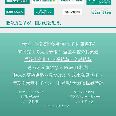
教育力こそが、国力だと思う。
大学・学部選びの動画サイト 東進TV
90日先まで大胆予報！ 全国学校のお天気
受験生必見！ 大学情報・入試情報
きっと元気になる Proverb格言
将来の夢や進路を見つけよう 未来発見サイト
時刻も天気もイベントも掲載! ナガセ世界時計
このサイトについて
リンクについて
お問い合わせ
プライバシーポリシー
データ利用
サイトマップ
ニュースリリース