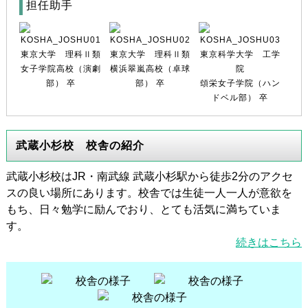
担任助手
東京大学 理科Ⅱ類
東京大学 理科Ⅱ類
東京科学大学 工学
女子学院高校（演劇
横浜翠嵐高校（卓球
院
部） 卒
部） 卒
頌栄女子学院（ハン
ドベル部） 卒
武蔵小杉校 校舎の紹介
武蔵小杉校はJR・南武線 武蔵小杉駅から徒歩2分のアクセ
スの良い場所にあります。校舎では生徒一人一人が意欲を
もち、日々勉学に励んでおり、とても活気に満ちていま
す。
続きはこちら