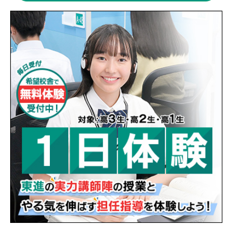
】
2026/08/02
第四話：生粋の親不孝者 〜向山先生〜
【 ブログ 】
2026/08/01
一度きりの2026夏〜遠山先生〜
【 ブロ
グ 】
2026/07/31
アツく戦う夏にしよう！～尾坂先生～
【
ブログ 】
2026/07/30
アツくなったもん勝ち。～河合先生～
【
ブログ 】
2026/07/29
夏〜高木先生〜
【 ブログ 】
2026/07/28
是非読んでほしい力作〜中村先生〜
【 ブ
ログ 】