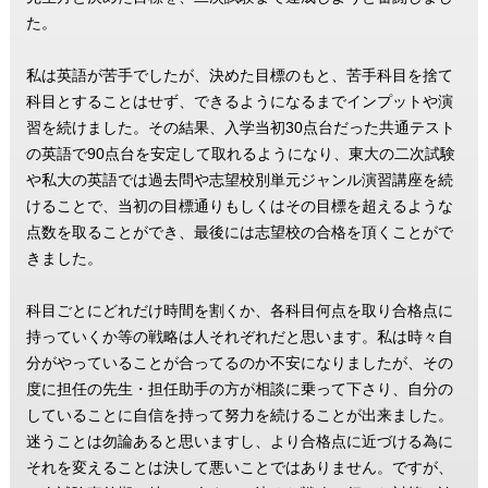
た。
私は英語が苦手でしたが、決めた目標のもと、苦手科目を捨て
科目とすることはせず、できるようになるまでインプットや演
習を続けました。その結果、入学当初30点台だった共通テスト
の英語で90点台を安定して取れるようになり、東大の二次試験
や私大の英語では過去問や志望校別単元ジャンル演習講座を続
けることで、当初の目標通りもしくはその目標を超えるような
点数を取ることができ、最後には志望校の合格を頂くことがで
きました。
科目ごとにどれだけ時間を割くか、各科目何点を取り合格点に
持っていくか等の戦略は人それぞれだと思います。私は時々自
分がやっていることが合ってるのか不安になりましたが、その
度に担任の先生・担任助手の方が相談に乗って下さり、自分の
していることに自信を持って努力を続けることが出来ました。
迷うことは勿論あると思いますし、より合格点に近づける為に
それを変えることは決して悪いことではありません。ですが、