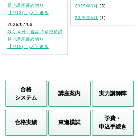
習 4講座締め切り
2025年6月
(5)
【7/13(月)〆】迫る
2025年5月
(1)
2026/07/09
残り４日！夏期特別招待講
習 4講座締め切り
【7/13(月)〆】迫る
合格
講座案内
実力講師陣
システム
学費・
合格実績
東進模試
申込手続き