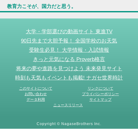
教育力こそが、国力だと思う。
大学・学部選びの動画サイト 東進TV
90日先まで大胆予報！ 全国学校のお天気
受験生必見！ 大学情報・入試情報
きっと元気になる Proverb格言
将来の夢や進路を見つけよう 未来発見サイト
時刻も天気もイベントも掲載! ナガセ世界時計
このサイトについて
リンクについて
お問い合わせ
プライバシーポリシー
データ利用
サイトマップ
ニュースリリース
Copyright © NagaseBrothers Inc.