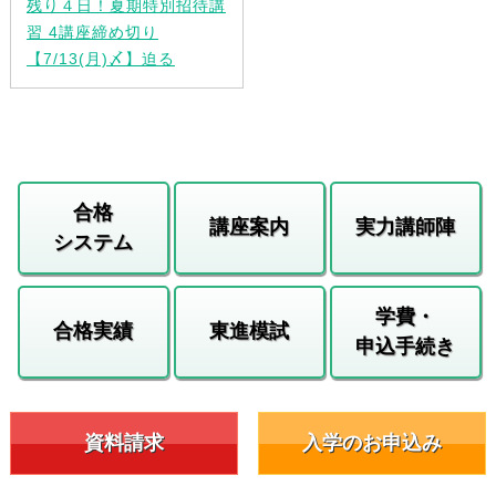
残り４日！夏期特別招待講
習 4講座締め切り
【7/13(月)〆】迫る
合格
講座案内
実力講師陣
システム
学費・
合格実績
東進模試
申込手続き
資料請求
入学のお申込み