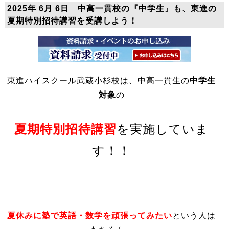
2025年 6月 6日 中高一貫校の『中学生』も、東進の
夏期特別招待講習を受講しよう！
東進ハイスクール武蔵小杉校は、中高一貫生の
中学生
対象
の
夏期特別招待講習
を実施していま
す！！
夏休みに塾で英語・数学を頑張ってみたい
という人は