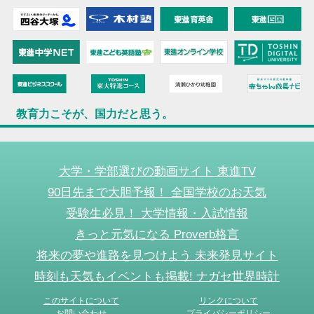
教育力こそが、国力だと思う。
大学・学部選びの動画サイト 東進TV
90日先まで大胆予報！ 全国学校のお天気
受験生必見！ 大学情報・入試情報
きっと元気になる Proverb格言
将来の夢や進路を見つけよう 未来発見サイト
時刻も天気もイベントも掲載! ナガセ世界時計
このサイトについて
リンクについて
お問い合わせ
プライバシーポリシー