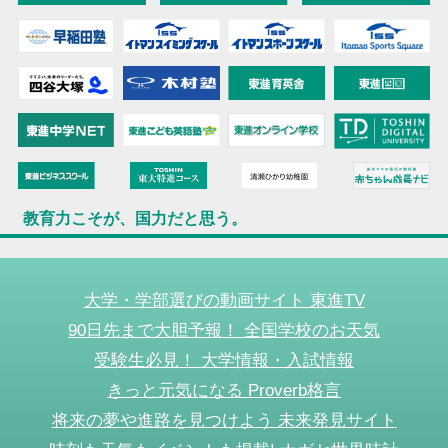
教育力こそが、国力だと思う。
大学・学部選びの動画サイト 東進TV
90日先まで大胆予報！ 全国学校のお天気
受験生必見！ 大学情報・入試情報
きっと元気になる Proverb格言
将来の夢や進路を見つけよう 未来発見サイト