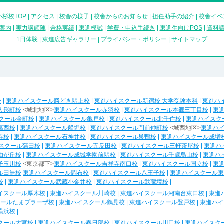
杉校TOP
|
アクセス
|
校舎の様子
|
校舎からのお知らせ
|
担任助手の紹介
|
校舎イベ
案内
|
実力講師陣
|
合格実績
|
東進模試
|
学費・申込手続き
|
東進生向けPOS
|
資料
1日体験
|
東進広告ギャラリー
|
プライバシー・ポリシー
|
サイトマップ
校
|
東進ハイスクール勝どき駅上校
|
東進ハイスクール新宿校 大学受験本科
|
東進ハ
人形町校
<城北地区>
東進ハイスクール赤羽校
|
東進ハイスクール本郷三丁目校
|
東
クール金町校
|
東進ハイスクール亀戸校
|
東進ハイスクール北千住校
|
東進ハイスク
葛西校
|
東進ハイスクール船堀校
|
東進ハイスクール門前仲町校
<城西地区>
東進ハ
寺校
|
東進ハイスクール石神井校
|
東進ハイスクール巣鴨校
|
東進ハイスクール成増
スクール蒲田校
|
東進ハイスクール五反田校
|
東進ハイスクール三軒茶屋校
|
東進ハ
由が丘校
|
東進ハイスクール成城学園前駅校
|
東進ハイスクール千歳烏山校
|
東進ハ
子玉川校
<東京都下>
東進ハイスクール吉祥寺南口校
|
東進ハイスクール国立校
|
東
ル田無校
東進ハイスクール調布校
|
東進ハイスクール八王子校
|
東進ハイスクール東
校
|
東進ハイスクール武蔵小金井校
|
東進ハイスクール武蔵境校
|
イスクール厚木校
|
東進ハイスクール川崎校
|
東進ハイスクール湘南台東口校
|
東進
クールたまプラーザ校
|
東進ハイスクール鶴見校
|
東進ハイスクール登戸校
|
東進ハイ
横浜校
|
クール大宮校
|
東進ハイスクール春日部校
|
東進ハイスクール川口校
|
東進ハイスク