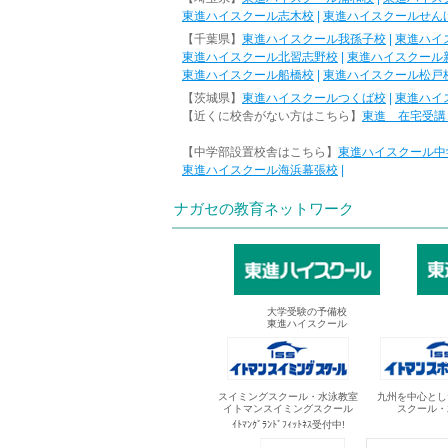
東進ハイスクール志木校
|
東進ハイスクールせん
【千葉県】
東進ハイスクール我孫子校
|
東進ハイ
東進ハイスクール北習志野校
|
東進ハイスクール
東進ハイスクール船橋校
|
東進ハイスクール松戸
【茨城県】
東進ハイスクールつくば校
|
東進ハイ
【近くに校舎がない方はこちら】
東進 在宅受講
【中学部設置校舎はこちら】
東進ハイスクール中
東進ハイスクール海浜幕張校
|
ナガセの教育ネットワーク
大学受験の予備校
東進ハイスクール
スイミングスクール・水泳教室
九州を中心とし
イトマンスイミングスクール
スクール・
ｲﾄﾏﾝｸﾞﾗﾝﾄﾞﾌｨｯﾄﾈｽ受付中!