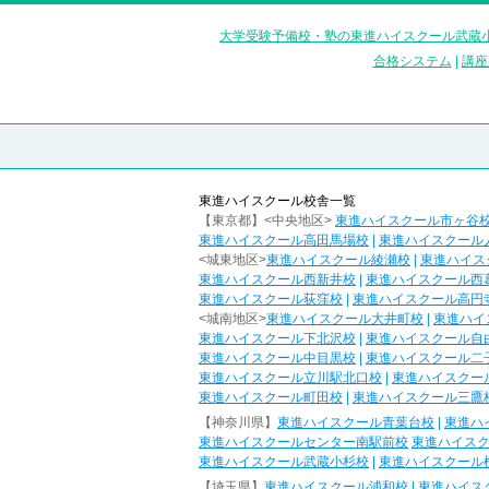
大学受験予備校・塾の東進ハイスクール武蔵小
合格システム
|
講座
東進ハイスクール校舎一覧
【東京都】<中央地区>
東進ハイスクール市ヶ谷
東進ハイスクール高田馬場校
|
東進ハイスクール
<城東地区>
東進ハイスクール綾瀬校
|
東進ハイス
東進ハイスクール西新井校
|
東進ハイスクール西
東進ハイスクール荻窪校
|
東進ハイスクール高円
<城南地区>
東進ハイスクール大井町校
|
東進ハイ
東進ハイスクール下北沢校
|
東進ハイスクール自
東進ハイスクール中目黒校
|
東進ハイスクール二
東進ハイスクール立川駅北口校
|
東進ハイスクー
東進ハイスクール町田校
|
東進ハイスクール三鷹
【神奈川県】
東進ハイスクール青葉台校
|
東進ハ
東進ハイスクールセンター南駅前校
東進ハイス
東進ハイスクール武蔵小杉校
|
東進ハイスクール
【埼玉県】
東進ハイスクール浦和校
|
東進ハイス