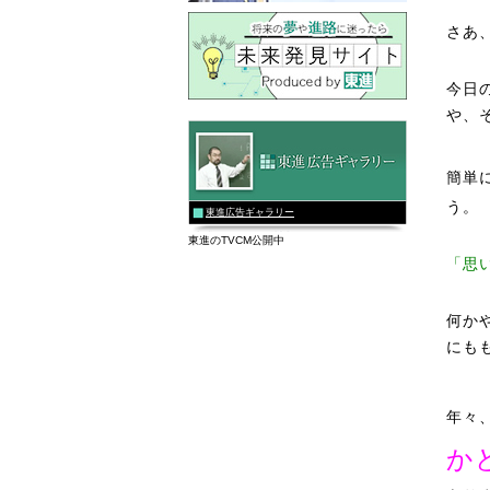
さあ
今日
や、
簡単
う。
東進広告ギャラリー
東進のTVCM公開中
「思
何か
にも
年々
か