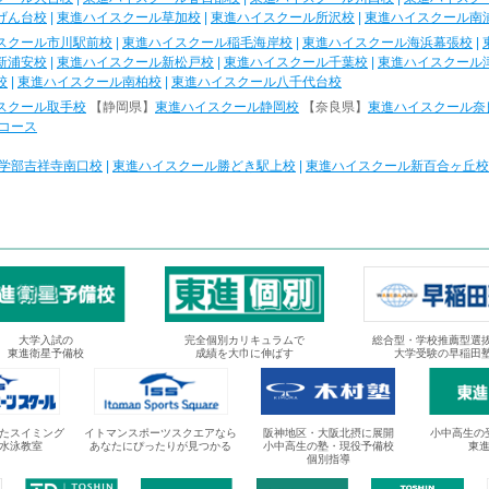
げん台校
|
東進ハイスクール草加校
|
東進ハイスクール所沢校
|
東進ハイスクール南
スクール市川駅前校
|
東進ハイスクール稲毛海岸校
|
東進ハイスクール海浜幕張校
|
新浦安校
|
東進ハイスクール新松戸校
|
東進ハイスクール千葉校
|
東進ハイスクール
校
|
東進ハイスクール南柏校
|
東進ハイスクール八千代台校
スクール取手校
【静岡県】
東進ハイスクール静岡校
【奈良県】
東進ハイスクール奈
コース
学部吉祥寺南口校
|
東進ハイスクール勝どき駅上校
|
東進ハイスクール新百合ヶ丘校
大学入試の
完全個別カリキュラムで
総合型・学校推薦型選
東進衛星予備校
成績を大巾に伸ばす
大学受験の早稲田
たスイミング
イトマンスポーツスクエアなら
阪神地区・大阪北摂に展開
小中高生の
水泳教室
あなたにぴったりが見つかる
小中高生の塾・現役予備校
東
個別指導