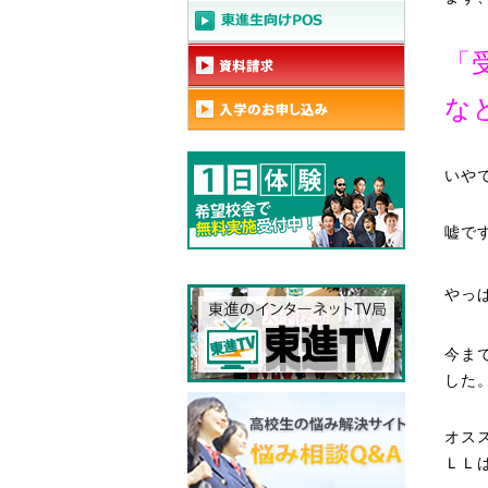
「
な
いや
嘘で
やっ
今ま
した
オス
ＬＬ