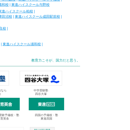
浦和校
|
東進ハイスクール与野校
東進ハイスクール柏校
|
津田沼校
|
東進ハイスクール成田駅前校
|
良校
|
|
東進ハイスクール浦和校
|
教育力こそが、国力だと思う。
抜なら
中学受験塾
塾
四谷大塚
受験予備校・塾
四国の予備校・塾
進育英舎
東進四国