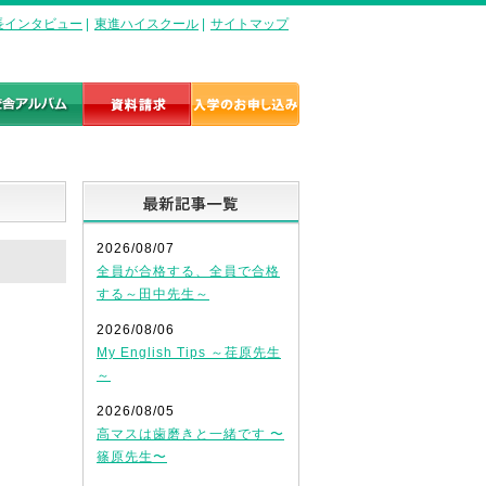
長インタビュー
|
東進ハイスクール
|
サイトマップ
最新記事一覧
2026/08/07
全員が合格する、全員で合格
する～田中先生～
2026/08/06
My English Tips ～荏原先生
～
2026/08/05
高マスは歯磨きと一緒です 〜
篠原先生〜