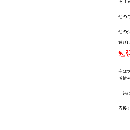
あり
他の
他の
遊び
勉
今は
感情
一緒
応援