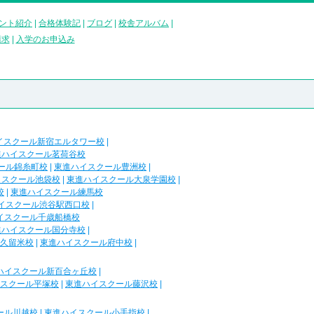
ント紹介
|
合格体験記
|
ブログ
|
校舎アルバム
|
請求
|
入学のお申込み
イスクール新宿エルタワー校
|
進ハイスクール茗荷谷校
ール錦糸町校
|
東進ハイスクール豊洲校
|
イスクール池袋校
|
東進ハイスクール大泉学園校
|
校
|
東進ハイスクール練馬校
イスクール渋谷駅西口校
|
イスクール千歳船橋校
進ハイスクール国分寺校
|
久留米校
|
東進ハイスクール府中校
|
ハイスクール新百合ヶ丘校
|
スクール平塚校
|
東進ハイスクール藤沢校
|
ール川越校
|
東進ハイスクール小手指校
|