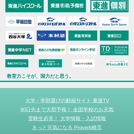
教育力こそが、国力だと思う。
大学・学部選びの動画サイト 東進TV
90日先まで大胆予報！ 全国学校のお天気
受験生必見！ 大学情報・入試情報
きっと元気になる Proverb格言