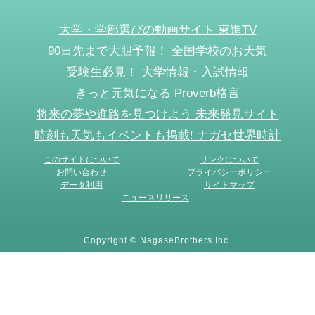
大学・学部選びの動画サイト 東進TV
90日先まで大胆予報！ 全国学校のお天気
受験生必見！ 大学情報・入試情報
きっと元気になる Proverb格言
将来の夢や進路を見つけよう 未来発見サイト
時刻も天気もイベントも掲載! ナガセ世界時計
このサイトについて
リンクについて
お問い合わせ
プライバシーポリシー
データ利用
サイトマップ
ニュースリリース
Copyright © NagaseBrothers Inc.