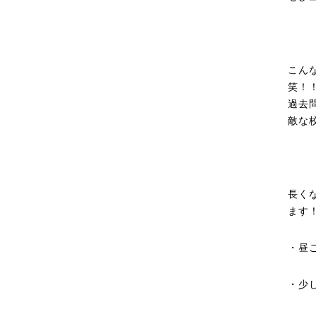
こん
笑！
過去
敵な
長く
ます
・昼
・少