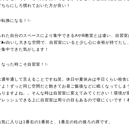
どちらにしろ慣れておいた方が良い！
分転換になる！✨
られた自分のスペースにより集中できるAやB教室とは違い、自習室
す🌬️白いし大きな空間で、自習室にいると少し心に余裕が持てたし
そ集中できた気がします！
くなった時こそ自習室！✨
は通年通して言えることですね笑。休日や夏休みは半日くらい校舎
すよ！ずっと同じ空間だと飽きてお昼ご飯後などに眠くなってしま
ありますよね。。そんな時は自習室に変えてみてください！環境が
フレッシュできる上に自習室は周りの目もあるので寝にくいです！
お気に入りは1番右の1番前と、1番左の柱の後ろの席です。