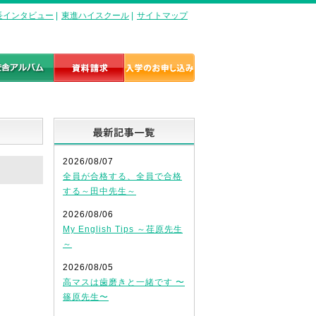
長インタビュー
|
東進ハイスクール
|
サイトマップ
最新記事一覧
2026/08/07
全員が合格する、全員で合格
する～田中先生～
2026/08/06
My English Tips ～荏原先生
～
2026/08/05
高マスは歯磨きと一緒です 〜
篠原先生〜