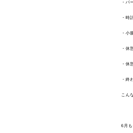
・パ
・時
・小
・休
・休
・終
こん
6月も