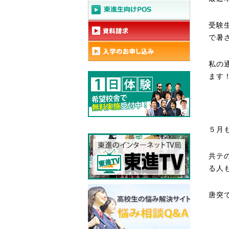
受験
で暑
私の
ます
５月
共テ
る人
唐突