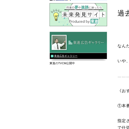
過
なん
東進広告ギャラリー
いや
東進のTVCM公開中
……
《お
①本
指定
で仕