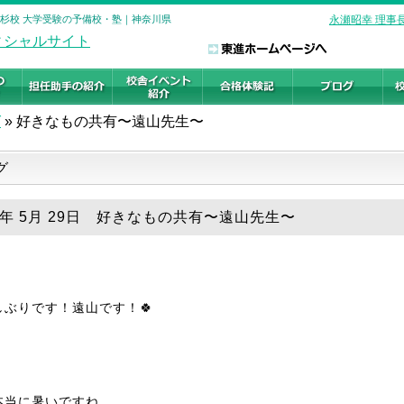
小杉校 大学受験の予備校・塾｜神奈川県
永瀬昭幸 理事
グ
»
好きなもの共有〜遠山先生〜
グ
26年 5月 29日 好きなもの共有〜遠山先生〜
しぶりです！遠山です！🍀
本当に暑いですね。