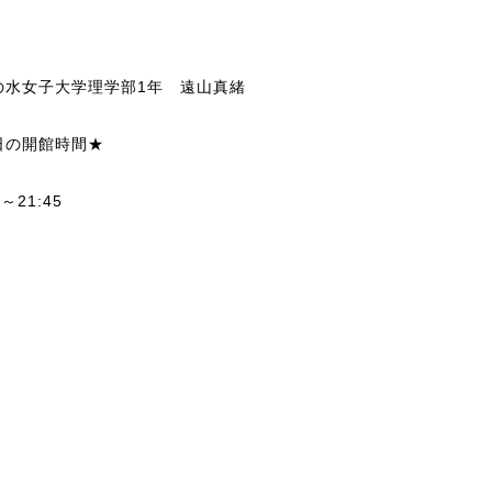
の水女子大学理学部1年 遠山真緒
日の開館時間★
0～21:45