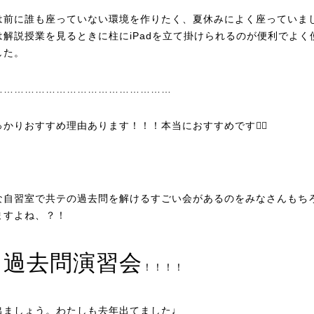
は前に誰も座っていない環境を作りたく、夏休みによく座っていま
は解説授業を見るときに柱にiPadを立て掛けられるのが便利でよく
した。
……………………………………………
っかりおすすめ理由あります！！！本当におすすめです👍🏻
な自習室で共テの過去問を解けるすごい会があるのをみなさんもち
ますよね、？！
過去問演習会
！
！！！！
出ましょう。わたしも去年出てました♩