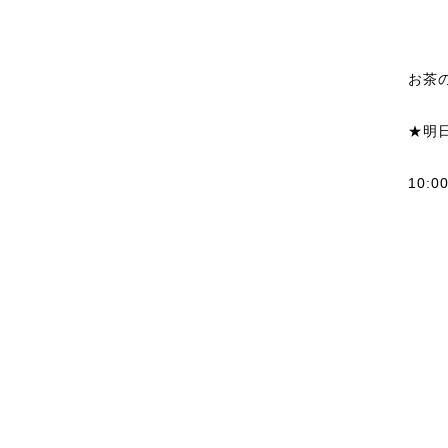
お茶
★明
10:0