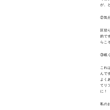
が、
②気
区切
的で
らこ
③眠
これ
んで
よく
てリ
に！
私の