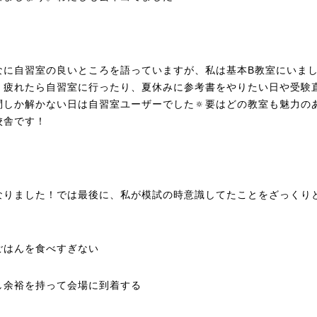
なに自習室の良いところを語っていますが、私は基本B教室にいま
！疲れたら自習室に行ったり、夏休みに参考書をやりたい日や受験
問しか解かない日は自習室ユーザーでした🔅要はどの教室も魅力の
校舎です！
なりました！では最後に、私が模試の時意識してたことをざっくり
！
ごはんを食べすぎない
し余裕を持って会場に到着する