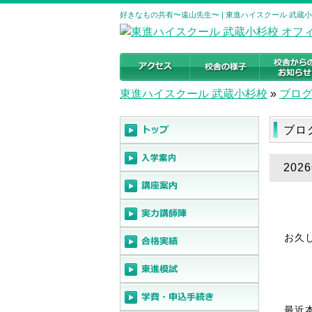
好きなもの共有〜遠山先生〜 | 東進ハイスクール 武蔵
東進ハイスクール 武蔵小杉校
»
ブロ
ブロ
20
お久
最近