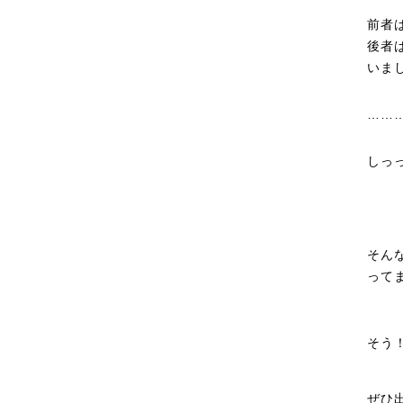
前者
後者
いま
……
しっ
そん
って
そう
ぜひ