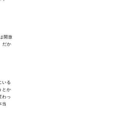
は開放
、だか
にいる
うとか
変わっ
本当