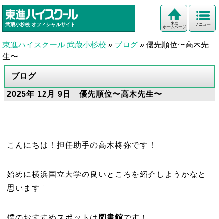
東進
武蔵小杉校
オフィシャルサイト
メニュー
ホームページ
東進ハイスクール 武蔵小杉校
»
ブログ
»
優先順位〜高木先
生〜
ブログ
2025年 12月 9日 優先順位〜高木先生〜
こんにちは！担任助手の高木柊弥です！
始めに横浜国立大学の良いところを紹介しようかなと
思います！
僕のおすすめスポットは
図書館
です！