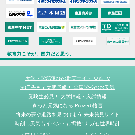
教育力こそが、国力だと思う。
大学・学部選びの動画サイト 東進TV
90日先まで大胆予報！ 全国学校のお天気
受験生必見！ 大学情報・入試情報
きっと元気になる Proverb格言
将来の夢や進路を見つけよう 未来発見サイト
時刻も天気もイベントも掲載! ナガセ世界時計
このサイトについて
リンクについて